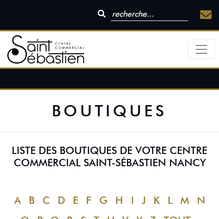
BOUTIQUES
LISTE DES BOUTIQUES DE VOTRE CENTRE
COMMERCIAL SAINT-SÉBASTIEN NANCY
A
B
C
D
E
F
G
H
I
J
K
L
M
N