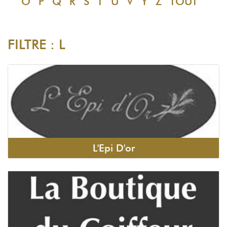
O
P
Q
R
S
T
U
V
Y
Z
TOUT
FILTRE : L
L'Epi D'or