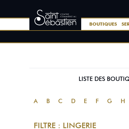
BOUTIQUES
SE
LISTE DES BOUT
A
B
C
D
E
F
G
H
FILTRE : LINGERIE