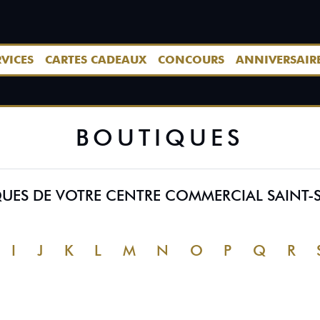
RVICES
CARTES CADEAUX
CONCOURS
ANNIVERSAIR
BOUTIQUES
IQUES DE VOTRE CENTRE COMMERCIAL SAINT-
I
J
K
L
M
N
O
P
Q
R