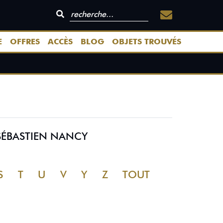
E
OFFRES
ACCÈS
BLOG
OBJETS TROUVÉS
SÉBASTIEN NANCY
S
T
U
V
Y
Z
TOUT