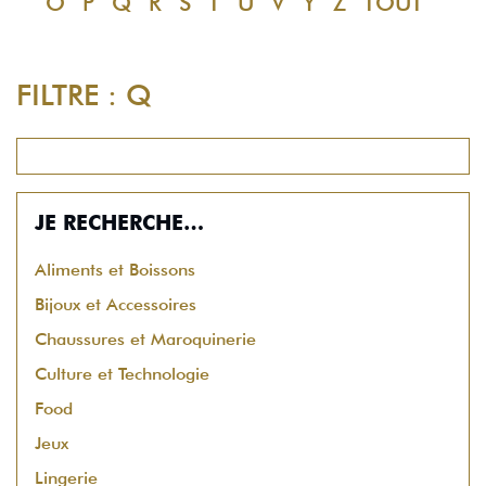
O
P
Q
R
S
T
U
V
Y
Z
TOUT
FILTRE : Q
JE RECHERCHE…
Aliments et Boissons
Bijoux et Accessoires
Chaussures et Maroquinerie
Culture et Technologie
Food
Jeux
Lingerie