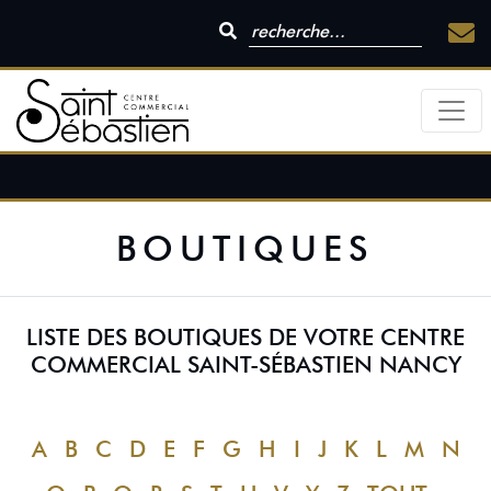
BOUTIQUES
LISTE DES BOUTIQUES DE VOTRE CENTRE
COMMERCIAL SAINT-SÉBASTIEN NANCY
A
B
C
D
E
F
G
H
I
J
K
L
M
N