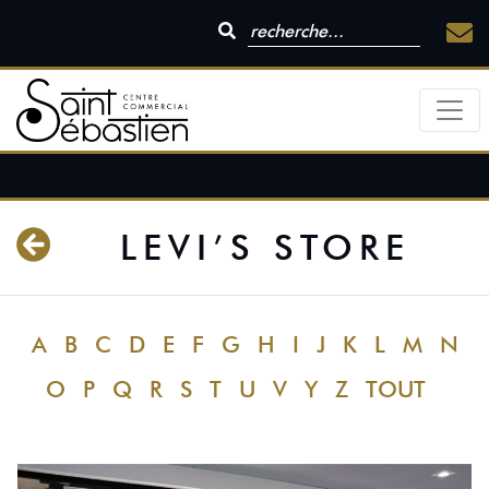
LEVI’S STORE
A
B
C
D
E
F
G
H
I
J
K
L
M
N
O
P
Q
R
S
T
U
V
Y
Z
TOUT