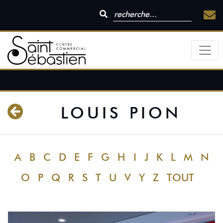
LOUIS PION
A
B
C
D
E
F
G
H
I
J
K
L
M
N
O
P
Q
R
S
T
U
V
Y
Z
TOUT