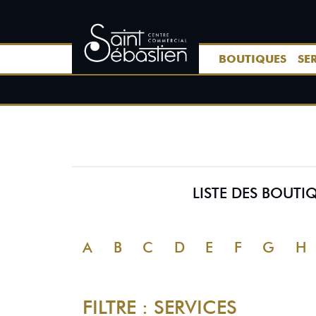
BOUTIQUES
SE
LISTE DES BOUT
A
B
C
D
E
F
G
H
FILTRE : SERVICES