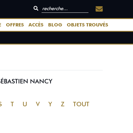
E
OFFRES
ACCÈS
BLOG
OBJETS TROUVÉS
SÉBASTIEN NANCY
S
T
U
V
Y
Z
TOUT