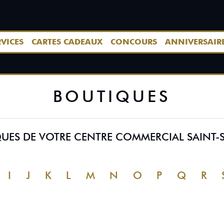
RVICES
CARTES CADEAUX
CONCOURS
ANNIVERSAIR
BOUTIQUES
IQUES DE VOTRE CENTRE COMMERCIAL SAINT-
I
J
K
L
M
N
O
P
Q
R