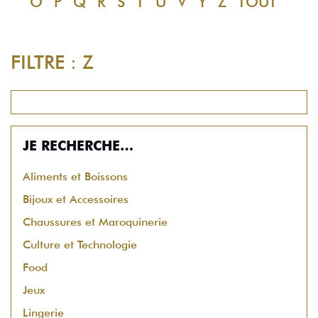
O
P
Q
R
S
T
U
V
Y
Z
TOUT
FILTRE : Z
JE RECHERCHE…
Aliments et Boissons
Bijoux et Accessoires
Chaussures et Maroquinerie
Culture et Technologie
Food
Jeux
Lingerie