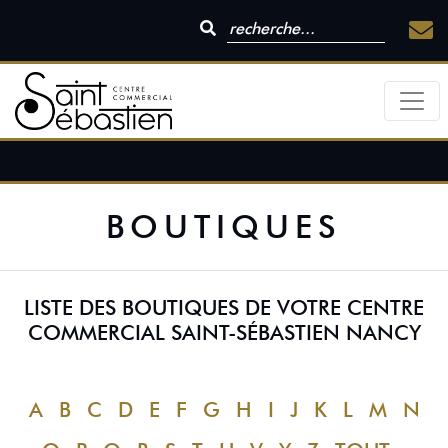
BOUTIQUES
LISTE DES BOUTIQUES DE VOTRE CENTRE
COMMERCIAL SAINT-SÉBASTIEN NANCY
A
B
C
D
E
F
G
H
I
J
K
L
M
N