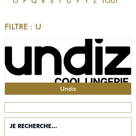
O
P
Q
R
S
T
U
V
Y
Z
TOUT
FILTRE : U
Undiz
JE RECHERCHE…