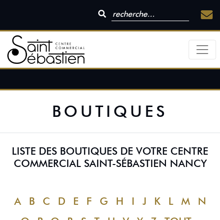
BOUTIQUES
LISTE DES BOUTIQUES DE VOTRE CENTRE
COMMERCIAL SAINT-SÉBASTIEN NANCY
A
B
C
D
E
F
G
H
I
J
K
L
M
N