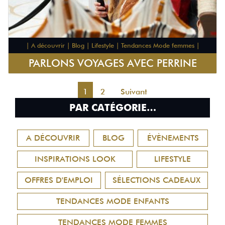
| A découvrir | Blog | Lifestyle | Tendances Mode femmes |
PARLONS VOYAGES AVEC PERRINE
1
2
Suivant
PAR CATÉGORIE…
A DÉCOUVRIR
BLOG
ÉVÈNEMENTS
INSPIRATIONS LOOK
LIFESTYLE
OFFRES D'EMPLOI
SÉLECTIONS CADEAUX
TENDANCES MODE ENFANTS
TENDANCES MODE FEMMES