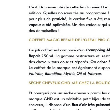
C'est LA nouveauté de cette fin d'année ! Le
édition. Quelles nouveautés au programme 
pour plus de praticité, le cordon fixe a été r
vapeur a été optimisée
. Un des cadeaux qui s
des demoiselles !
COFFRET MAGIC REPAIR DE L'ORÉAL PRO 
Ce joli coffret est composé d'un
shampoing Ab
Repair
250ml. La gamme restructure et resta
des cheveux tous doux et réparés. On adore !
Le coffret de la marque est également dispo
Nutrifer, Blondifier, Mythic Oil
et
Inforcer
.
SÈCHE CHEVEUX GHD AIR CHEZ LA BOUTI
Et pourquoi pas un sèche-cheveux parmi les 
marque GHD est un véritable petit bijou de t
cheveux, il dispose d'un
flux d'air très puissan