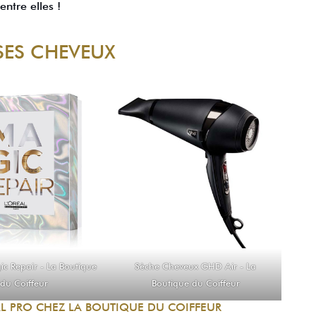
entre elles !
SES CHEVEUX
ic Repair -
La Boutique
Sèche Cheveux GHD Air - La
du Coiffeur
Boutique du Coiffeur
AL PRO CHEZ LA BOUTIQUE DU COIFFEUR