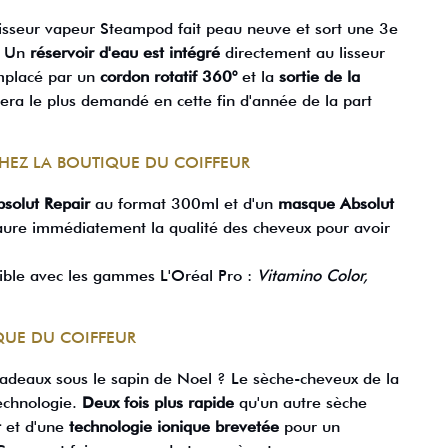
 lisseur vapeur Steampod fait peau neuve et sort une 3e
? Un
réservoir d'eau est intégré
directement au lisseur
emplacé par un
cordon rotatif 360°
et la
sortie de la
era le plus demandé en cette fin d'année de la part
CHEZ LA BOUTIQUE DU COIFFEUR
solut Repair
au format 300ml et d'un
masque Absolut
ure immédiatement la qualité des cheveux pour avoir
nible avec les gammes L'Oréal Pro :
Vitamino Color,
QUE DU COIFFEUR
cadeaux sous le sapin de Noel ? Le sèche-cheveux de la
echnologie.
Deux fois plus rapide
qu'un autre sèche
t
et d'une
technologie ionique brevetée
pour un