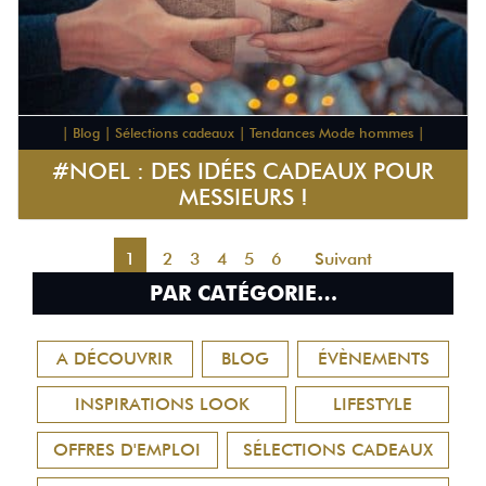
| Blog | Sélections cadeaux | Tendances Mode hommes |
#NOEL : DES IDÉES CADEAUX POUR
MESSIEURS !
1
2
3
4
5
6
Suivant
PAR CATÉGORIE…
A DÉCOUVRIR
BLOG
ÉVÈNEMENTS
INSPIRATIONS LOOK
LIFESTYLE
OFFRES D'EMPLOI
SÉLECTIONS CADEAUX