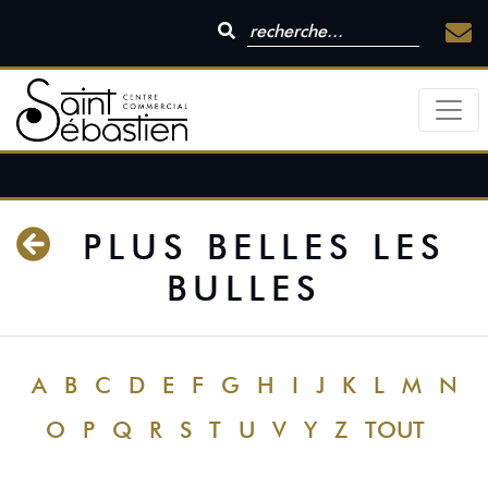
PLUS BELLES LES
BULLES
A
B
C
D
E
F
G
H
I
J
K
L
M
N
O
P
Q
R
S
T
U
V
Y
Z
TOUT