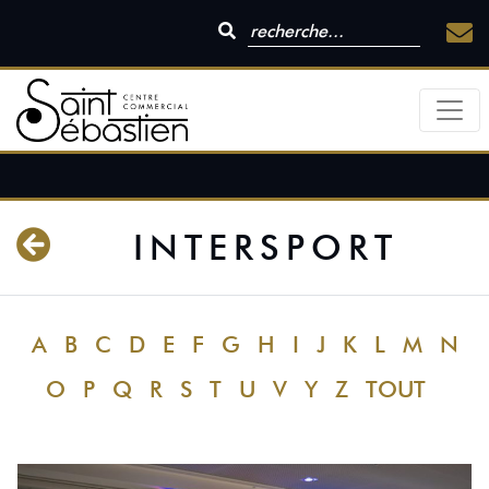
INTERSPORT
A
B
C
D
E
F
G
H
I
J
K
L
M
N
O
P
Q
R
S
T
U
V
Y
Z
TOUT