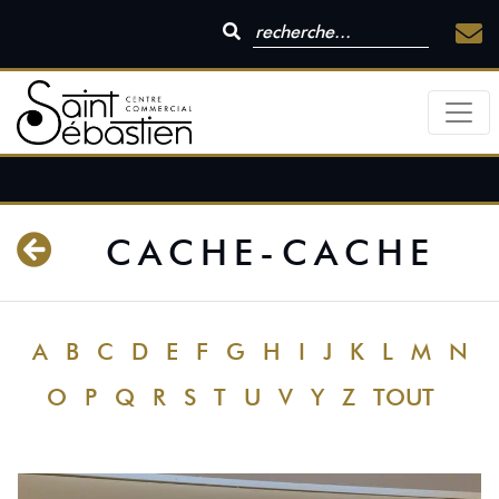
CACHE-CACHE
A
B
C
D
E
F
G
H
I
J
K
L
M
N
O
P
Q
R
S
T
U
V
Y
Z
TOUT