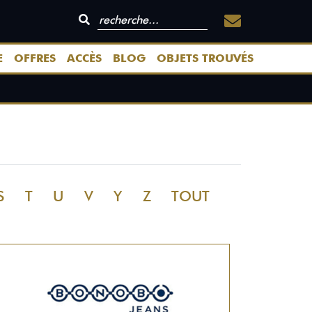
E
OFFRES
ACCÈS
BLOG
OBJETS TROUVÉS
S
T
U
V
Y
Z
TOUT