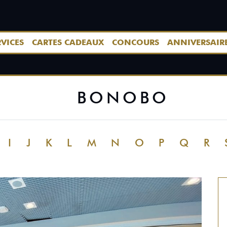
RVICES
CARTES CADEAUX
CONCOURS
ANNIVERSAIR
BONOBO
I
J
K
L
M
N
O
P
Q
R