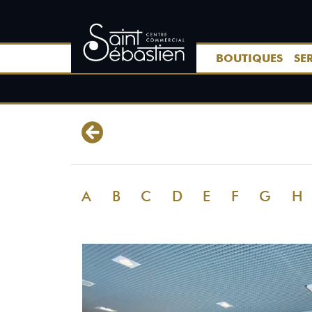
BOUTIQUES
SE
A
B
C
D
E
F
G
H