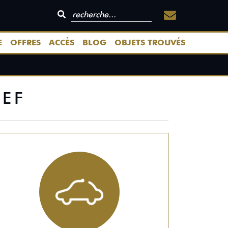
E
OFFRES
ACCÈS
BLOG
OBJETS TROUVÉS
HEF