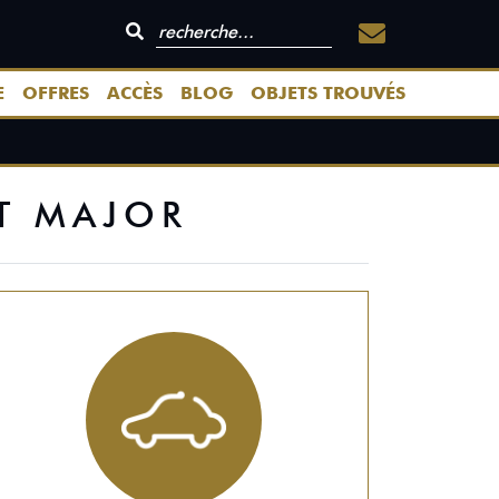
E
OFFRES
ACCÈS
BLOG
OBJETS TROUVÉS
T MAJOR