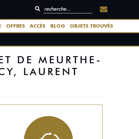
E
OFFRES
ACCÈS
BLOG
OBJETS TROUVÉS
FET DE MEURTHE-
CY, LAURENT