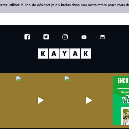
rez utiliser le lien de désinscription inclus dans nos newsletters pour vous dé