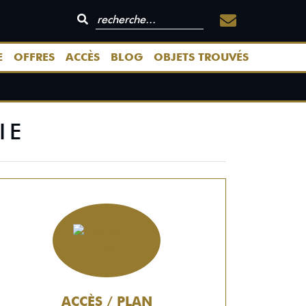
E
OFFRES
ACCÈS
BLOG
OBJETS TROUVÉS
IE
ACCÈS / PLAN