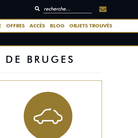
E
OFFRES
ACCÈS
BLOG
OBJETS TROUVÉS
F DE BRUGES