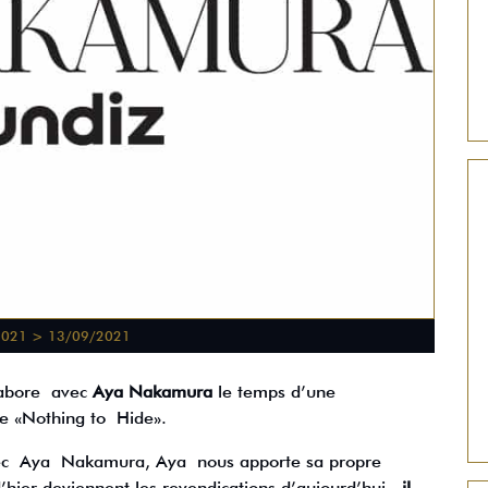
2021 > 13/09/2021
llabore avec
Aya Nakamura
le temps d’une
 le «Nothing to Hide».
 avec Aya Nakamura, Aya nous apporte sa propre
d’hier deviennent les revendications d’aujourd’hui,
il