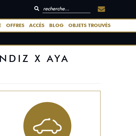
E
OFFRES
ACCÈS
BLOG
OBJETS TROUVÉS
UNDIZ X AYA