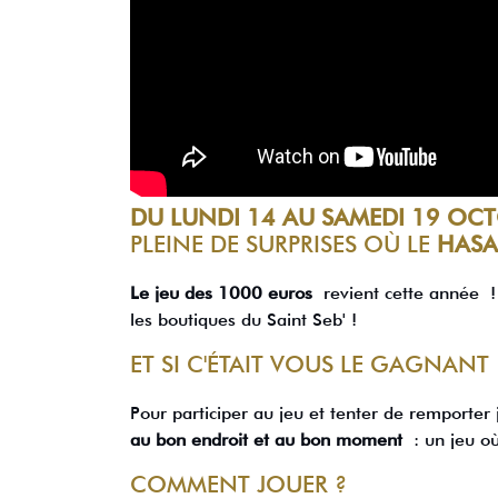
DU LUNDI 14 AU SAMEDI 19 OC
PLEINE DE SURPRISES OÙ LE
HASA
Le jeu des 1000 euros
revient cette année !
les boutiques du Saint Seb' !
ET SI C'ÉTAIT VOUS LE GAGNANT 
Pour participer au jeu et tenter de remporter
au bon endroit et au bon moment
: un jeu où
COMMENT JOUER ?