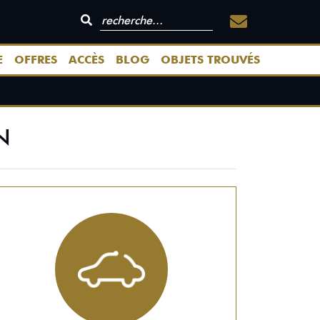
E
OFFRES
ACCÈS
BLOG
OBJETS TROUVÉS
N