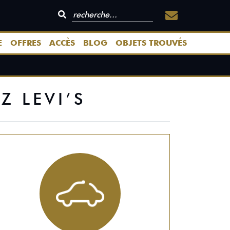
E
OFFRES
ACCÈS
BLOG
OBJETS TROUVÉS
 LEVI’S