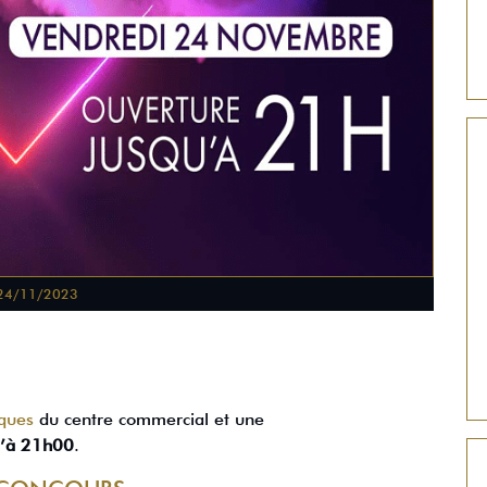
24/11/2023
iques
du centre commercial et une
u’à 21h00
.