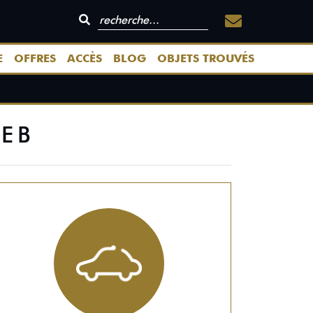
E
OFFRES
ACCÈS
BLOG
OBJETS TROUVÉS
SEB