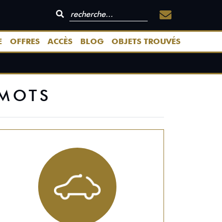
E
OFFRES
ACCÈS
BLOG
OBJETS TROUVÉS
 MOTS